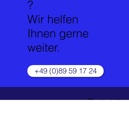
?
Wir helfen
Ihnen gerne
weiter.
+49 (0)89 59 17 24
Quickli
Impres
nks:
sum