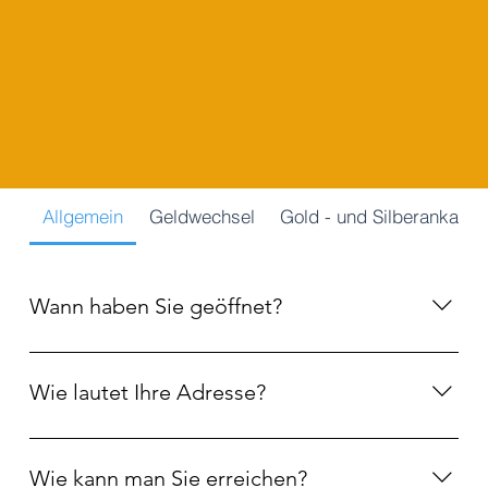
Allgemein
Geldwechsel
Gold - und Silberankauf
Wann haben Sie geöffnet?
Wir haben von Montag - Freitag von 9.00 - 18.00 Uhr
geöffnet und Samstags von 9.00 - 13.00 Uhr. Sonntags
Wie lautet Ihre Adresse?
und an Feiertagen haben wir geschlossen.
Unser Ladengeschäft finden Sie in der Schillerstr. 5,
80336 München.
Wie kann man Sie erreichen?